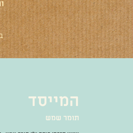
ו
ב
המייסד
תומר שמש