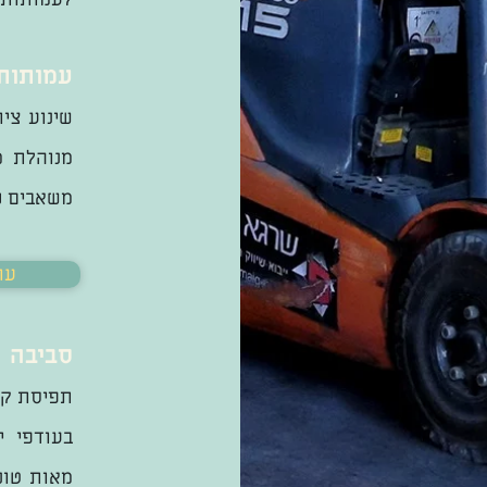
עמותות,
שינוע ציו
מנוהלת מ
משאבים כ
<<
סביבה
תפיסת קי
בעודפי י
מאות טונ