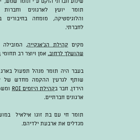
שינוע חברתי הוקם ע"י תומר שמש, יז
תומר יועץ לארגונים וחברות 
והלוגיסטיקה, מומחה בחיבורים 
לחברתי.
מקים
קהילת הג'אנקייה
, המובילה
שהושלך לרחוב.
אמן ויוצר רב תחומי
ב
בעבר היה תומר מנהל תפעול בארגו
שותף לגרעין ההקמה מחדש של קי
הירדן. חבר ב
קהילת היזמים ROI
ומשמ
ארגונים חברתיים.
תומר חי עם בת זוגו אילאיל במו
מגדלים את ארבעת ילדיהם.