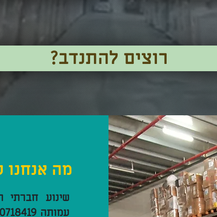
?רוצים להתנדב
מה אנחנו 
שינוע חברתי ה
עמותה 580718419) שמטרתה