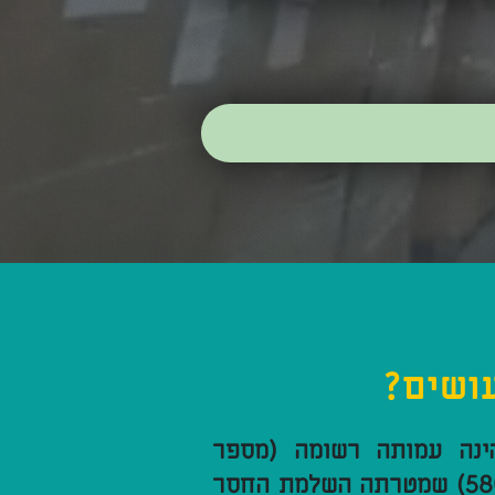
עושים?
ינה עמותה רשומה (מספר
השלמת החסר