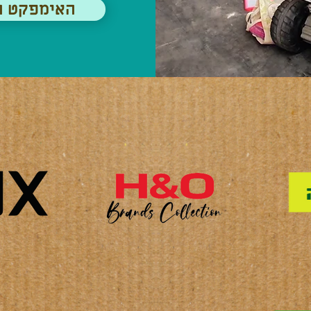
< האימפקט 